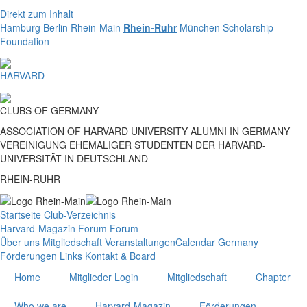
Direkt zum Inhalt
Hamburg
Berlin
Rhein-Main
Rhein-Ruhr
München
Scholarship
Foundation
HARVARD
CLUBS
OF
GERMANY
ASSOCIATION OF HARVARD UNIVERSITY ALUMNI IN GERMANY
VEREINIGUNG EHEMALIGER STUDENTEN DER HARVARD-
UNIVERSITÄT IN DEUTSCHLAND
RHEIN-RUHR
Startseite
Club-Verzeichnis
Harvard-Magazin
Forum
Forum
Über uns
Mitgliedschaft
Veranstaltungen
Calendar Germany
Förderungen
Links
Kontakt & Board
Home
Mitglieder Login
Mitgliedschaft
Chapter
Who we are
Harvard-Magazin
Förderungen