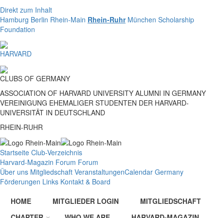
Direkt zum Inhalt
Hamburg
Berlin
Rhein-Main
Rhein-Ruhr
München
Scholarship
Foundation
HARVARD
CLUBS
OF
GERMANY
ASSOCIATION OF HARVARD UNIVERSITY ALUMNI IN GERMANY
VEREINIGUNG EHEMALIGER STUDENTEN DER HARVARD-
UNIVERSITÄT IN DEUTSCHLAND
RHEIN-RUHR
Startseite
Club-Verzeichnis
Harvard-Magazin
Forum
Forum
Über uns
Mitgliedschaft
Veranstaltungen
Calendar Germany
Förderungen
Links
Kontakt & Board
HOME
MITGLIEDER LOGIN
MITGLIEDSCHAFT
CHAPTER
WHO WE ARE
HARVARD-MAGAZIN