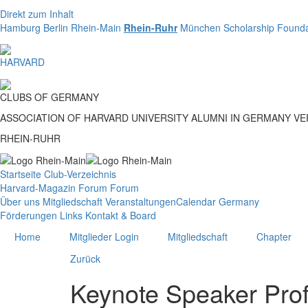
Direkt zum Inhalt
Hamburg
Berlin
Rhein-Main
Rhein-Ruhr
München
Scholarship Founda
HARVARD
CLUBS
OF
GERMANY
ASSOCIATION OF HARVARD UNIVERSITY ALUMNI IN GERMANY V
RHEIN-RUHR
Startseite
Club-Verzeichnis
Harvard-Magazin
Forum
Forum
Über uns
Mitgliedschaft
Veranstaltungen
Calendar Germany
Förderungen
Links
Kontakt & Board
Home
Mitglieder Login
Mitgliedschaft
Chapter
Zurück
Keynote Speaker Prof