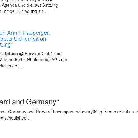
e Agenda und die laut Satzung
g mit der Einladung an…
von Armin Papperger,
ropas Sicherheit am
tung"
rs Talking @ Harvard Club" zum
 Vorstands der Rheinmetall AG zum
all in der…
vard and Germany“
en Germany and Harvard have spanned everything from curriculum reform
is distinguished…