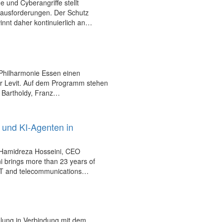
und Cyberangriffe stellt
rausforderungen. Der Schutz
winnt daher kontinuierlich an…
 Philharmonie Essen einen
gor Levit. Auf dem Programm stehen
 Bartholdy, Franz…
 und KI-Agenten in
 Hamidreza Hosseini, CEO
brings more than 23 years of
d IT and telecommunications…
mlung in Verbindung mit dem