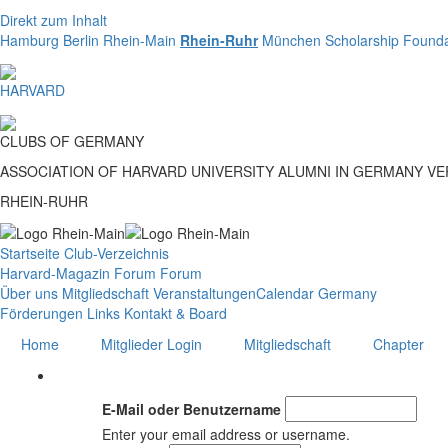
Direkt zum Inhalt
Hamburg
Berlin
Rhein-Main
Rhein-Ruhr
München
Scholarship Founda
HARVARD
CLUBS
OF
GERMANY
ASSOCIATION OF HARVARD UNIVERSITY ALUMNI IN GERMANY V
RHEIN-RUHR
Startseite
Club-Verzeichnis
Harvard-Magazin
Forum
Forum
Über uns
Mitgliedschaft
Veranstaltungen
Calendar Germany
Förderungen
Links
Kontakt & Board
Home
Mitglieder Login
Mitgliedschaft
Chapter
E-Mail oder Benutzername
Enter your email address or username.