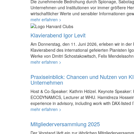
Die zunehmende Bedrohung durch Spionage, Sabotage 
Unternehmen und Institutionen vor immer größere He
wirtschaftlicher Werte und sensibler Informationen ge
mehr erfahren >
Klavierabend Igor Levit
Am Donnerstag, den 11. Juni 2026, erleben wir in der
Klavierabend des international gefeierten Pianisten I
Werke von Dmitri Schostakowitsch, Felix Mendelssohn
mehr erfahren >
Praxiseinblick: Chancen und Nutzen von KI
Unternehmen
Host & Co-Speaker: Kathrin Hölzel. Keynote Speaker:
ECODYNAMICS, Lecturer at WHU. Hamidreza Hosseini 
experience in advisory, including work with DAX-liste
mehr erfahren >
Mitgliederversammlung 2025
Der Vorstand lädt ein zur jährlichen Mitgliederversam