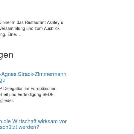
Dinner in das Restaurant Ashley´s
erversammlung und zum Ausblick
tung. Eine…
gen
ie-Agnes Strack-Zimmermann
age
P-Delegation im Europäischen
rheit und Verteidigung SEDE.
glieder.
die Wirtschaft wirksam vor
eschützt werden?